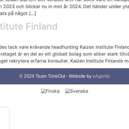
 2023 och blickar nu in mot år 2024. Det händer under ytan
rats på något […]
titute Finland
des tack vare krävande headhunting Kaizen Institute Finland 
retaget är en del av ett globalt bolag som söker stark till
t rekrytera erfarna konsulter. Kaizen Institute Finlands m
© 2024 Team TimeOut - Website by
eAgents