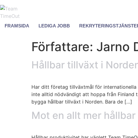
FRAMSIDA
LEDIGA JOBB
REKRYTERINGSTJÄNSTE
Författare:
Jarno 
Hållbar tillväxt i Nord
Har ditt företag tillväxtmål för internationell
inte alltid nödvändigt att hoppa från Finland t
bygga hållbar tillväxt i Norden. Bara de […]
Mot en allt mer hållbar
Hållbar produktivitet har väglett Team TimeO