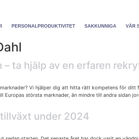
R
PERSONALPRODUKTIVITET
SAKKUNNIGA
VÅR 
Dahl
en – ta hjälp av en erfaren rekr
a marknader? Vi hjälper dig att hitta rätt kompetens för ditt
ill Europas största marknader, än mindre till andra sidan jord
 tillväxt under 2024
ut sedan starten. Det senaste året har dock varit en vändpu