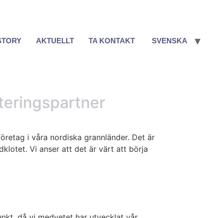
STORY
AKTUELLT
TA KONTAKT
SVENSKA
yteringspartner
 företag i våra nordiska grannländer. Det är
klotet. Vi anser att det är värt att börja
nkt, då vi medvetet har utvecklat vår