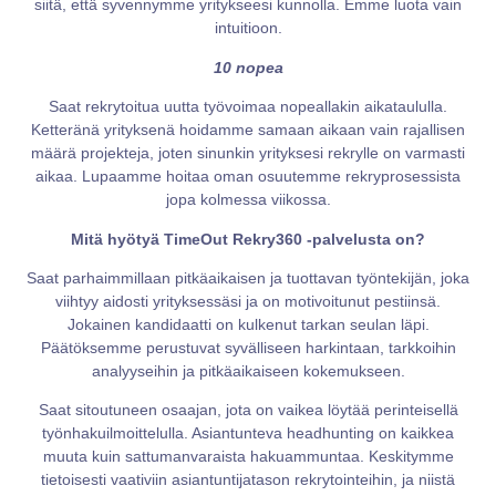
siitä, että syvennymme yritykseesi kunnolla. Emme luota vain
intuitioon.
10 nopea
Saat rekrytoitua uutta työvoimaa nopeallakin aikataululla.
Ketteränä yrityksenä hoidamme samaan aikaan vain rajallisen
määrä projekteja, joten sinunkin yrityksesi rekrylle on varmasti
aikaa. Lupaamme hoitaa oman osuutemme rekryprosessista
jopa kolmessa viikossa.
Mitä hyötyä TimeOut Rekry360 -palvelusta on?
Saat parhaimmillaan pitkäaikaisen ja tuottavan työntekijän, joka
viihtyy aidosti yrityksessäsi ja on motivoitunut pestiinsä.
Jokainen kandidaatti on kulkenut tarkan seulan läpi.
Päätöksemme perustuvat syvälliseen harkintaan, tarkkoihin
analyyseihin ja pitkäaikaiseen kokemukseen.
Saat sitoutuneen osaajan, jota on vaikea löytää perinteisellä
työnhakuilmoittelulla. Asiantunteva headhunting on kaikkea
muuta kuin sattumanvaraista hakuammuntaa. Keskitymme
tietoisesti vaativiin asiantuntijatason rekrytointeihin, ja niistä