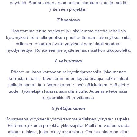
pöydältä. Samanlainen arvomaailma sitouttaa sinut ja meidät
yhteiseen projektiin.
7 haastava
Haastamme sinua sopivasti ja uskallamme esittää rehellisiä
kysymyksiä. Saat ulkopuolisen puolueettoman näkemyksen siitä,
millaisten osaajien avulla yrityksesi potentiaali saadaan
hyödynnettyä. Rohkaisemme ajattelemaan laatikon ulkopuolelta.
8 vakuuttava
Pääset mukaan kattavaan rekrytointiprosessiin, joka menee
kerrasta maaliin. Tavoitteemme on löytää osaajia, jotka haluat
palkata saman tien. Varmistamme myös jälkikäteen, että olette
uuden työntekijän kanssa samalla sivulla. Autamme tekemään
korjausliikkeitä tarvittaessa.
9 yrittäjämäinen
Joustavana yrityksenä ymmärrämme erilaisten yritysten tarpeita.
Pidämme jokaista projektia ykkössijalla. Meillä on vastuu saada
aikaan tuloksia, jotka miellyttävät sinua. Onnistuminen on kiinni