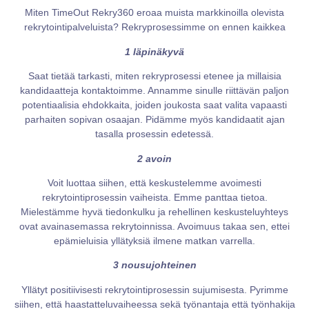
Miten TimeOut Rekry360 eroaa muista markkinoilla olevista
rekrytointipalveluista? Rekryprosessimme on ennen kaikkea
1 läpinäkyvä
Saat tietää tarkasti, miten rekryprosessi etenee ja millaisia
kandidaatteja kontaktoimme. Annamme sinulle riittävän paljon
potentiaalisia ehdokkaita, joiden joukosta saat valita vapaasti
parhaiten sopivan osaajan. Pidämme myös kandidaatit ajan
tasalla prosessin edetessä.
2 avoin
Voit luottaa siihen, että keskustelemme avoimesti
rekrytointiprosessin vaiheista. Emme panttaa tietoa.
Mielestämme hyvä tiedonkulku ja rehellinen keskusteluyhteys
ovat avainasemassa rekrytoinnissa. Avoimuus takaa sen, ettei
epämieluisia yllätyksiä ilmene matkan varrella.
3 nousujohteinen
Yllätyt positiivisesti rekrytointiprosessin sujumisesta. Pyrimme
siihen, että haastatteluvaiheessa sekä työnantaja että työnhakija