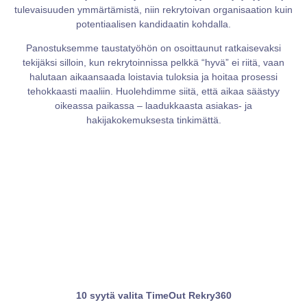
tulevaisuuden ymmärtämistä, niin rekrytoivan organisaation kuin
potentiaalisen kandidaatin kohdalla.
Panostuksemme taustatyöhön on osoittaunut ratkaisevaksi
tekijäksi silloin, kun rekrytoinnissa pelkkä “hyvä” ei riitä, vaan
halutaan aikaansaada loistavia tuloksia ja hoitaa prosessi
tehokkaasti maaliin. Huolehdimme siitä, että aikaa säästyy
oikeassa paikassa – laadukkaasta asiakas- ja
hakijakokemuksesta tinkimättä.
10 syytä valita TimeOut Rekry360