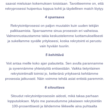
saavat mieluisan kokemuksen toisistaan. Tavoitteemme on, että
rekryprosessi huipentuu loppua kohti ja täydellinen match löytyy.
4 sparraava
Rekrytointiprosessi on paljon muutakin kuin uuden tekijän
palkkaamista. Sparraamme sinua prosessin eri vaiheissa.
Valmennustaustamme takia keskustelemme luottamuksellisesti
ja sukellamme syvälle yritykseesi, koska rekrytointi ei perustu
vain hyvään tuuriin.
5 kehittävä
Voit antaa meille koko ajan palautetta. Sen avulla parannamme
ja syvennämme yhteistyötä entisestään. Vaikka tietynlainen
rekrytointimalli toimisi jo, ketteränä yrityksenä kehitämme
prosessia jatkuvasti. Näin voimme tehdä asiat entistä paremmin.
6 sitouttava
Sitoudut rekrytointiprosessiin aidosti, mikä takaa parhaan
lopputuloksen. Myös me paneudumme jokaiseen rekrytointiin
100-prosenttisesti ja lähdemme liikkeelle aina puhtaalta