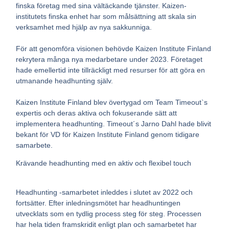
finska företag med sina vältäckande tjänster. Kaizen-
institutets finska enhet har som målsättning att skala sin
verksamhet med hjälp av nya sakkunniga.
För att genomföra visionen behövde Kaizen Institute Finland
rekrytera många nya medarbetare under 2023. Företaget
hade emellertid inte tillräckligt med resurser för att göra en
utmanande headhunting själv.
Kaizen Institute Finland blev övertygad om Team Timeout`s
expertis och deras aktiva och fokuserande sätt att
implementera headhunting. Timeout´s
Jarno Dahl
hade blivit
bekant för VD för Kaizen Institute Finland genom tidigare
samarbete.
Krävande headhunting med en aktiv och flexibel touch
Headhunting -samarbetet inleddes i slutet av 2022 och
fortsätter. Efter inledningsmötet har headhuntingen
utvecklats som en tydlig process steg för steg. Processen
har hela tiden framskridit enligt plan och samarbetet har