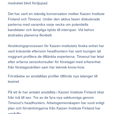
medvetet blivit fördjupad.
Det har varit en ständig konversation mellan Kaizen Institute
Finland och Timeout. Under den aktiva fasen diskuterade
parterna med varandra varje vecka om potentiella
kandidater och lämpliga bjöds till intervjuer. Vid behov
ändrades planerna flexibelt.
Ansökningsprocessen för Kaizen-institutets finska enhet har
varit krävande eftersom headhuntern har varit tvungen att
noggrant profilera de tilltänkta experterna. Timeout har letat
efter erfarna seniorkonsulter för företaget med erfarenhet
från företagsvärlden sam har teknisk know-how.
Förståelse av anställdas profiler tillförde nya talanger till
teamet
På ett år har antalet anställda i Kaizen Institute Finland ökat
från två till sex. Tre av de fyra nya sakkunniga genom
Timeout’s headhunters. Arbetsgemenskapen har vuxit enligt
plan och förväntningarna från Kaizen Institute Finland har
uppfyllts.